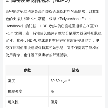
1. 高密度聚氨酯泡沫（HDPU）
高密度聚氨酯泡沫是高性能複合海綿材料的基礎層，以其出
色的支撐力和耐久性著稱。根據《Polyurethane Foam
Handbook》的記載，HDPU泡沫的密度範圍通常在30至80
kg/m³之間，這一特性使其能夠有效地分散壓力並保持形狀穩
定性。此外，HDPU泡沫還具有良好的抗壓縮變形能力，即
使在長期使用後也能保持其初始形態。這不僅提高了座椅的
使用壽命，也保證了乘坐者的舒適體驗。
參數
描述
密度
30-80 kg/m³
抗壓強度
高
耐久性
優秀