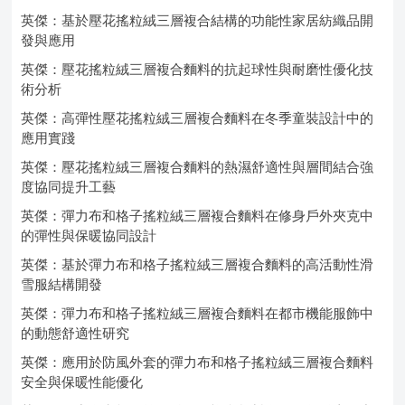
英傑：基於壓花搖粒絨三層複合結構的功能性家居紡織品開
發與應用
英傑：壓花搖粒絨三層複合麵料的抗起球性與耐磨性優化技
術分析
英傑：高彈性壓花搖粒絨三層複合麵料在冬季童裝設計中的
應用實踐
英傑：壓花搖粒絨三層複合麵料的熱濕舒適性與層間結合強
度協同提升工藝
英傑：彈力布和格子搖粒絨三層複合麵料在修身戶外夾克中
的彈性與保暖協同設計
英傑：基於彈力布和格子搖粒絨三層複合麵料的高活動性滑
雪服結構開發
英傑：彈力布和格子搖粒絨三層複合麵料在都市機能服飾中
的動態舒適性研究
英傑：應用於防風外套的彈力布和格子搖粒絨三層複合麵料
安全與保暖性能優化