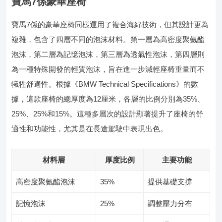
寶馬7係豪華座椅
寶馬7係的豪華座椅同樣運用了複合海綿技術，但其設計更為
複雜，包含了四層不同的泡沫材料。第一層為高密度聚氨酯
泡沫，第二層為記憶泡沫，第三層為透氣性泡沫，第四層則
為一種特殊開發的輕質泡沫，旨在進一步減輕座椅重量而不
犧牲舒適性。根據《BMW Technical Specifications》的數
據，這款座椅的總厚度為12厘米，各層的比例分別為35%、
25%、25%和15%。這種多層次的設計顯著提升了座椅的舒
適性和功能性，尤其是在長途駕駛中表現出色。
材料層
厚度比例
主要功能
高密度聚氨酯泡沫
35%
提供基礎支撐
記憶泡沫
25%
調整壓力分布